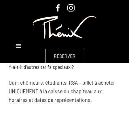
Passer
au
contenu
Toggle
À L’AFFICHE
Navigation
RÉSERVER
Y-a-t-il d’autres tarifs spéciaux ?
À PROPOS
Oui : chômeurs, étudiants, RSA – billet à acheter
GROUPES & ENTREPRISES
UNIQUEMENT à la caisse du chapiteau aux
horaires et dates de représentations.
CHAPITEAU
CONTACT