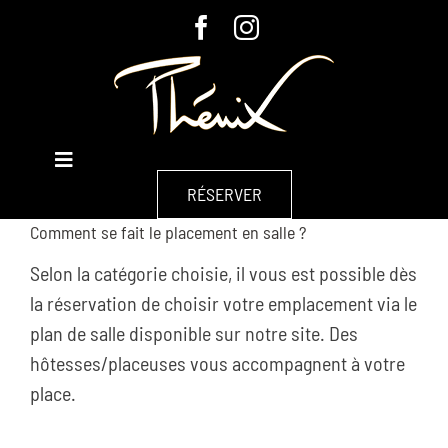
Passer
au
contenu
Toggle
À L’AFFICHE
Navigation
RÉSERVER
Comment se fait le placement en salle ?
À PROPOS
Selon la catégorie choisie, il vous est possible dès
GROUPES & ENTREPRISES
la réservation de choisir votre emplacement via le
plan de salle disponible sur notre site. Des
CHAPITEAU
hôtesses/placeuses vous accompagnent à votre
place.
CONTACT