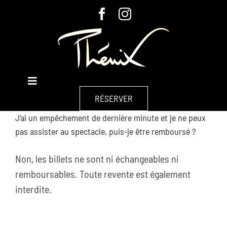
Passer
au
contenu
Toggle
À L’AFFICHE
Navigation
RÉSERVER
J’ai un empêchement de dernière minute et je ne peux
À PROPOS
pas assister au spectacle, puis-je être remboursé ?
GROUPES & ENTREPRISES
Non, les billets ne sont ni échangeables ni
remboursables. Toute revente est également
CHAPITEAU
interdite.
CONTACT