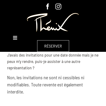
Passer
au
contenu
Toggle
À L’AFFICHE
Navigation
RÉSERVER
J’avais des invitations pour une date donnée mais je ne
À PROPOS
peux m’y rendre, puis-je assister à une autre
représentation ?
GROUPES & ENTREPRISES
Non, les invitations ne sont ni cessibles ni
CHAPITEAU
modifiables. Toute revente est également
interdite.
CONTACT