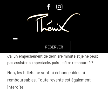
Passer
au
contenu
Toggle
À L’AFFICHE
Navigation
RÉSERVER
J’ai un empêchement de dernière minute et je ne peux
À PROPOS
pas assister au spectacle, puis-je être remboursé ?
GROUPES & ENTREPRISES
Non, les billets ne sont ni échangeables ni
remboursables. Toute revente est également
CHAPITEAU
interdite.
CONTACT