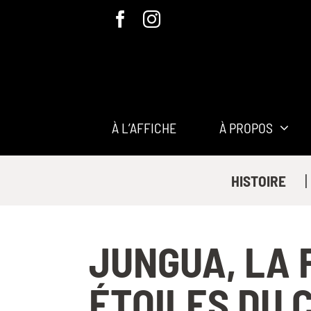
Passer
au
contenu
À L’AFFICHE
À PROPOS
|
HISTOIRE
JUNGUA, LA 
ÉTOILES DU 